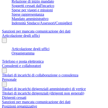
Relazione di inizio mandato
Soggetti cessati dall'incarico
Spese per viaggi e missioni
Spese rappresentanza
Mandato amministrativo
Indennità Sindaco/Assessori/Consiglieri
Sanzioni per mancata comunicazione dei dati
Articolazione degli uffici
Articolazione degli uffici
Organigramma
Telefono e posta elettronica
Consulenti e collaboratori
Titolari di incarichi di collaborazione o consulenza
Personale
Titolari di incarichi dirigenziali amministrativi di vertice
Titolari di incarichi dirigenziali (dirigenti non generali)
Dirigenti cessati
Sanzioni per mancata comunicazione dei dati
Posizioni organizzative