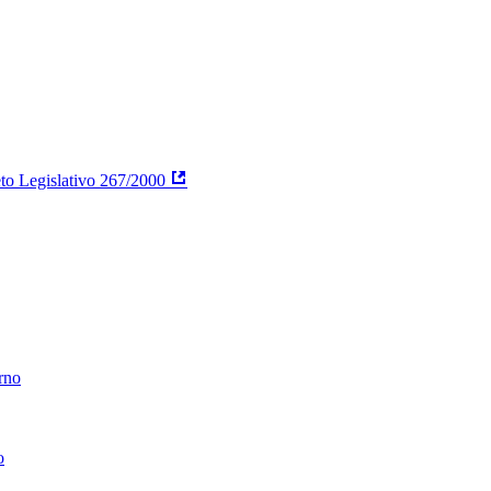
reto Legislativo 267/2000
erno
o