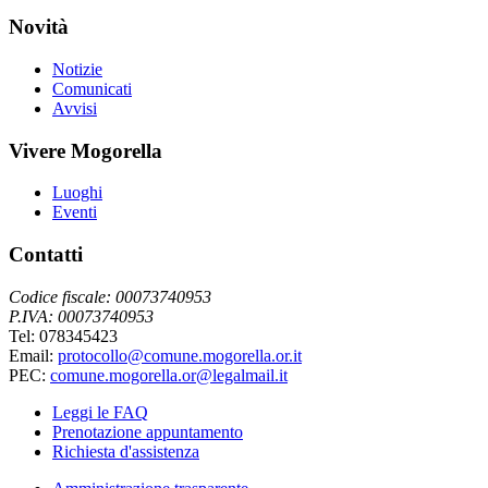
Novità
Notizie
Comunicati
Avvisi
Vivere Mogorella
Luoghi
Eventi
Contatti
Codice fiscale: 00073740953
P.IVA: 00073740953
Tel: 078345423
Email:
protocollo@comune.mogorella.or.it
PEC:
comune.mogorella.or@legalmail.it
Leggi le FAQ
Prenotazione appuntamento
Richiesta d'assistenza