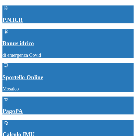
P.N.R.R
Bonus idrico
di emergenza Covid
Sportello Online
Mosaico
PagoPA
Calcolo IMU