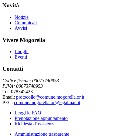
Novità
Notizie
Comunicati
Avvisi
Vivere Mogorella
Luoghi
Eventi
Contatti
Codice fiscale: 00073740953
P.IVA: 00073740953
Tel: 078345423
Email:
protocollo@comune.mogorella.or.it
PEC:
comune.mogorella.or@legalmail.it
Leggi le FAQ
Prenotazione appuntamento
Richiesta d'assistenza
Amministrazione trasparente