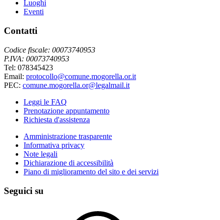
Luoghi
Eventi
Contatti
Codice fiscale: 00073740953
P.IVA: 00073740953
Tel: 078345423
Email:
protocollo@comune.mogorella.or.it
PEC:
comune.mogorella.or@legalmail.it
Leggi le FAQ
Prenotazione appuntamento
Richiesta d'assistenza
Amministrazione trasparente
Informativa privacy
Note legali
Dichiarazione di accessibilità
Piano di miglioramento del sito e dei servizi
Seguici su