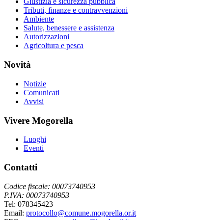
Giustizia e sicurezza pubblica
Tributi, finanze e contravvenzioni
Ambiente
Salute, benessere e assistenza
Autorizzazioni
Agricoltura e pesca
Novità
Notizie
Comunicati
Avvisi
Vivere Mogorella
Luoghi
Eventi
Contatti
Codice fiscale: 00073740953
P.IVA: 00073740953
Tel: 078345423
Email:
protocollo@comune.mogorella.or.it